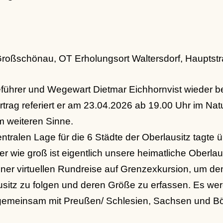
Großschönau, OT Erholungsort Waltersdorf, Hauptst
eführer und Wegewart Dietmar Eichhornvist wieder be
trag referiert er am 23.04.2026 ab 19.00 Uhr im Na
m weiteren Sinne.
entralen Lage für die 6 Städte der Oberlausitz tagte
 wie groß ist eigentlich unsere heimatliche Oberlau
iner virtuellen Rundreise auf Grenzexkursion, um d
sitz zu folgen und deren Größe zu erfassen. Es we
 gemeinsam mit Preußen/ Schlesien, Sachsen und B