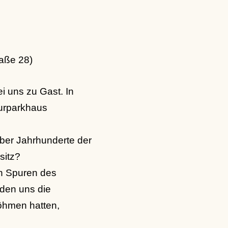
raße 28)
i uns zu Gast. In
turparkhaus
 über Jahrhunderte der
sitz?
en Spuren des
rden uns die
öhmen hatten,