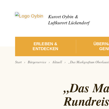
Kurort Oybin &
Luftkurort Lückendorf
ERLEBEN &
ÜBERN
ENTDECKEN
GENI
›
›
›
Start
Bürgerservice
Aktuell
„Das Markgraftum Oberlausitz
„Das Mar
Rundreis