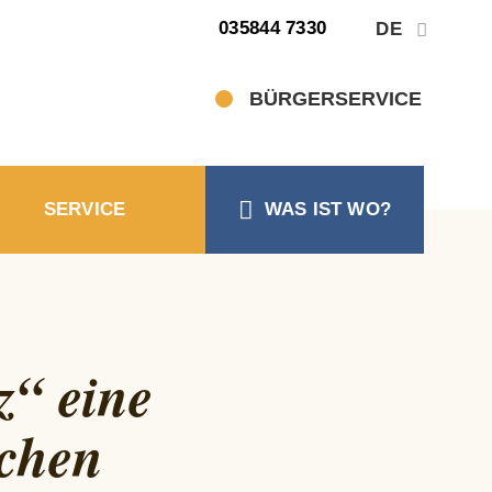
SUCHEN
035844 7330
DE
Suche
BÜRGERSERVICE
SERVICE
WAS IST WO?
z“ eine
schen