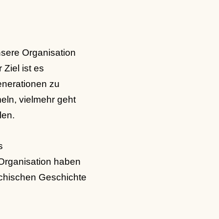
nsere Organisation
Ziel ist es
nerationen zu
ln, vielmehr geht
len.
s
Organisation haben
echischen Geschichte