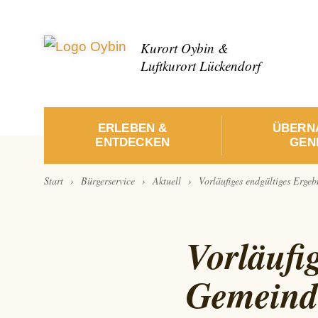
Kurort Oybin &
Luftkurort Lückendorf
ERLEBEN &
ÜBERN
ENTDECKEN
GENI
›
›
›
Start
Bürgerservice
Aktuell
Vorläufiges endgültiges Erge
Vorläufi
Gemeind